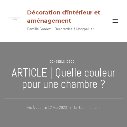
Décoration d'intérieur et
aménagement
Camille Gomez – Décoratrice à Montpellier
CONSEILS DÉCO
ARTICLE | Quelle couleur
pour une chambre ?
Sur
Mis À Jour Le
17 Mai 2023
Un Commentaire
ARTICLE
|