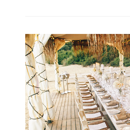
ARTICLE
|
Comment
Décorer
Un
Magasin
?