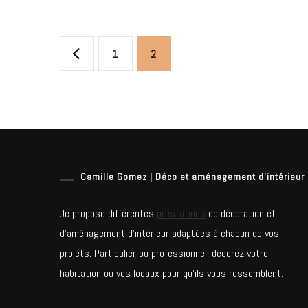
Différence
Entre
Pagination
Un
Page
Page
1
2
Décorateur
des
D’intérieur
Et
publications
Un
Architecte
D’intérieur
Camille Gomez | Déco et aménagement d’intérieur
Je propose différentes
prestations
de décoration et
d’aménagement d’intérieur adaptées à chacun de vos
projets. Particulier ou professionnel, décorez votre
habitation ou vos locaux pour qu’ils vous ressemblent.