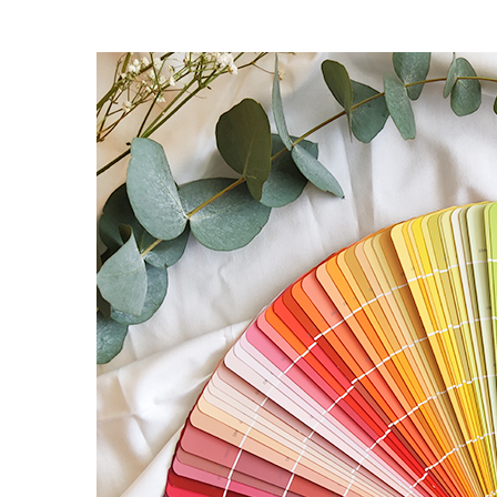
Faire
Une
Décoration
De
Fête
?