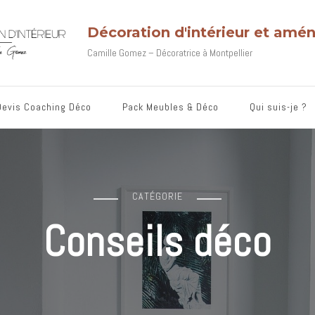
Décoration d'intérieur et am
Camille Gomez – Décoratrice à Montpellier
Devis Coaching Déco
Pack Meubles & Déco
Qui suis-je ?
CATÉGORIE
Conseils déco